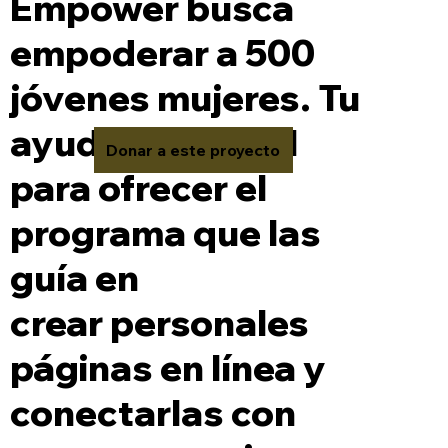
Empower busca
empoderar a 500
jóvenes mujeres. Tu
ayuda es crucial
Donar a este proyecto
para ofrecer el
programa que las
guía en
crear personales
páginas en línea y
conectarlas con