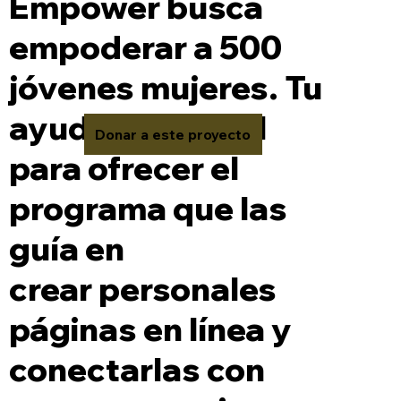
Empower busca
empoderar a 500
jóvenes mujeres. Tu
ayuda es crucial
Donar a este proyecto
para ofrecer el
programa que las
guía en
crear personales
páginas en línea y
conectarlas con