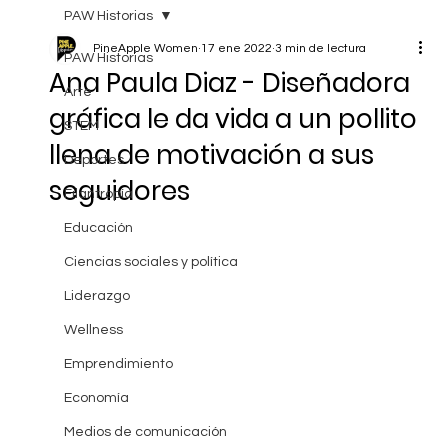
PAW Historias
PineApple Women
17 ene 2022
3 min de lectura
PAW Historias
Ana Paula Diaz - Diseñadora
Arte
gráfica le da vida a un pollito
STEM
llena de motivación a sus
Deportes
seguidores
Filantropía
Educación
Ciencias sociales y política
Liderazgo
Wellness
Emprendimiento
Economía
Medios de comunicación