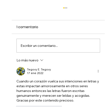
1 comentario
Escribir un comentario...
Lo más nuevo
Claudia “Clo” Echeverría: La talentosa
artista que empodera y expone la
Tegovy E. Tegovy
17 ene 2022
libertad en su arte
Cuando un corazón vuelca sus intenciones en letras y 
estas impactan amorosamente en otros seres 
humanos entonces las letras fueron escritas 
genuinamente y merecen ser leídas y acogidas. 
Gracias por este contenido precioso. 