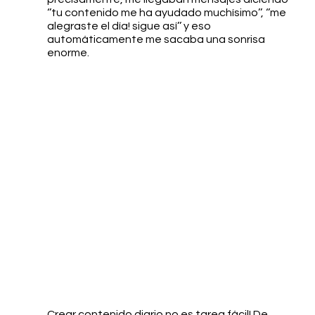
‘’tu contenido me ha ayudado muchísimo’’, ‘’me 
alegraste el día! sigue así’’ y eso 
automáticamente me sacaba una sonrisa 
enorme. 
Crear contenido diario no es tarea fácil! De 