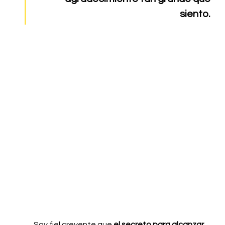
siento. 
Soy fiel creyente que 
el secreto para alcanzar 