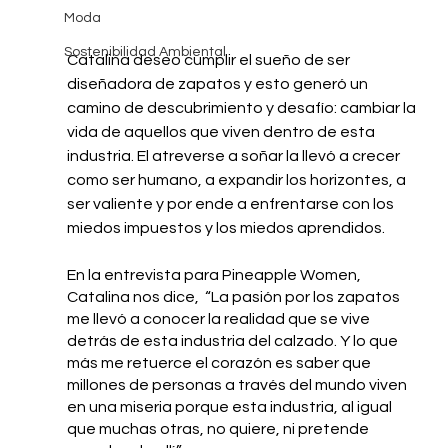
Moda
Sostenibilidad Ambiental
Catalina deseo cumplir el sueño de ser 
diseñadora de zapatos y esto generó un 
camino de descubrimiento y desafío: cambiar la 
vida de aquellos que viven dentro de esta 
industria. El atreverse a soñar la llevó a crecer 
como ser humano, a expandir los horizontes, a 
ser valiente y por ende a enfrentarse con los 
miedos impuestos y los miedos aprendidos. 
En la entrevista para Pineapple Women, 
Catalina nos dice,  “La pasión por los zapatos 
me llevó a conocer la realidad que se vive 
detrás de esta industria del calzado. Y lo que 
más me retuerce el corazón es saber que 
millones de personas a través del mundo viven 
en una miseria porque esta industria, al igual 
que muchas otras, no quiere, ni pretende 