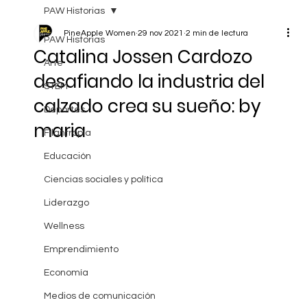
PAW Historias
PineApple Women
29 nov 2021
2 min de lectura
PAW Historias
Catalina Jossen Cardozo
Arte
desafiando la industria del
STEM
calzado crea su sueño: by
Deportes
maria
Filantropía
Educación
Ciencias sociales y política
Liderazgo
Wellness
Emprendimiento
Economía
Medios de comunicación