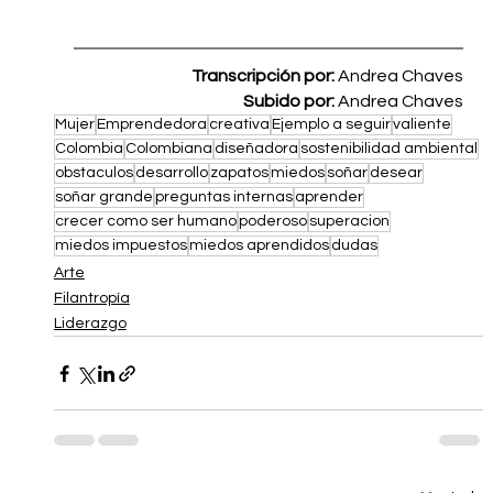
Transcripción por: 
Andrea Chaves
Subido por: 
Andrea Chaves
Mujer
Emprendedora
creativa
Ejemplo a seguir
valiente
Colombia
Colombiana
diseñadora
sostenibilidad ambiental
obstaculos
desarrollo
zapatos
miedos
soñar
desear
soñar grande
preguntas internas
aprender
crecer como ser humano
poderoso
superacion
miedos impuestos
miedos aprendidos
dudas
Arte
Filantropía
Liderazgo