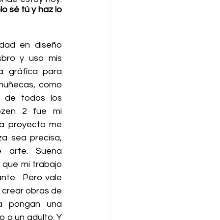
lo sé tú y haz lo 
dad en diseño 
sbro y uso mis 
a gráfica para 
 muñecas, como 
s de todos los 
zen 2 fue mi 
da proyecto me 
a sea precisa, 
 arte. Suena 
que mi trabajo 
te.  Pero vale 
crear obras de 
ía pongan una 
o o un adulto. Y 