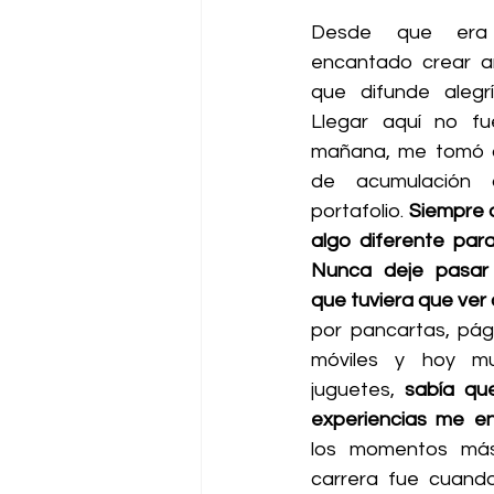
Desde que era
encantado crear ar
que difunde alegrí
Llegar aquí no fu
mañana, me tomó a
de acumulación 
portafolio. 
Siempre 
algo diferente para
Nunca deje pasar 
que tuviera que ver 
por pancartas, pági
móviles y hoy muy
juguetes, 
sabía qu
experiencias me en
los momentos más
carrera fue cuando