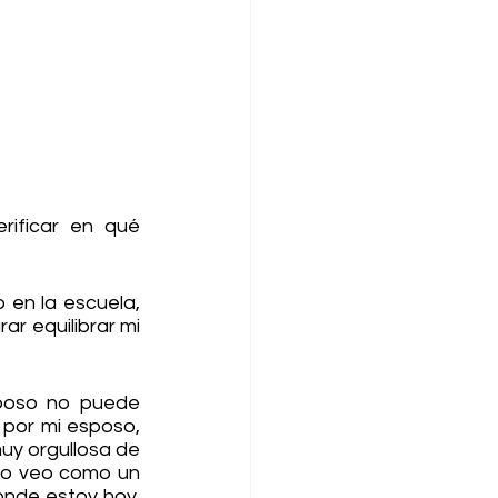
rificar en qué 
en la escuela, 
ar equilibrar mi 
poso no puede 
 por mi esposo, 
y orgullosa de 
lo veo como un 
de estoy hoy.  