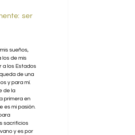
ente: ser 
mis sueños, 
 los de mis 
 a los Estados 
squeda de una 
s y para mí. 
 de la 
la primera en 
e es mi pasión. 
para 
 sacrificios 
vano y es por 