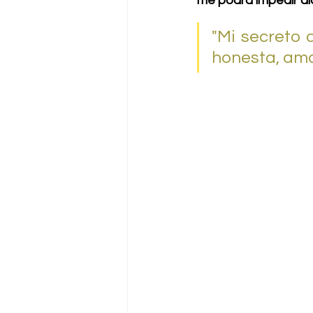
me podrá impedir al
"Mi secreto a
honesta, amab