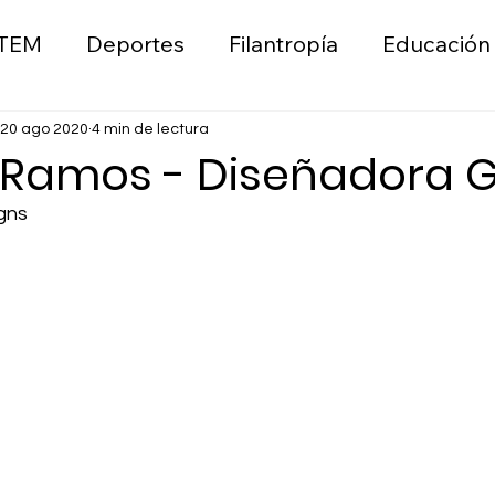
TEM
Deportes
Filantropía
Educación
ica
Liderazgo
Wellness
Emprendimie
20 ago 2020
4 min de lectura
 Ramos - Diseñadora G
gns
n
Moda
Sostenibilidad Ambiental