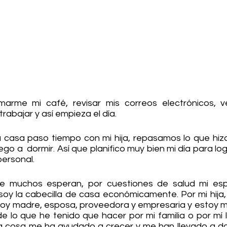
omarme mi café, revisar mis correos electrónicos, ve
rabajar y así empieza el día.
 casa paso tiempo con mi hija, repasamos lo que hizo 
o a  dormir. Así que planifico muy bien mi día para logr
personal.
que muchos esperan, por cuestiones de salud mi es
 soy la cabecilla de casa económicamente. Por mi hija,
 soy madre, esposa, proveedora y empresaria y estoy mu
de lo que he tenido que hacer por mi familia o por mí 
da cosa me ha ayudado a crecer y me han llevado a don