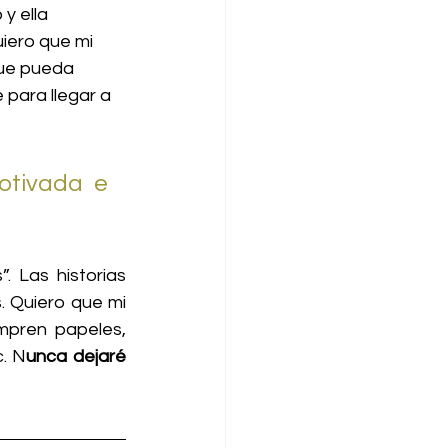
y ella 
iero que mi 
que pueda 
 para llegar a 
tivada e 
 Las historias 
. Quiero que mi 
mpren papeles, 
. N
unca dejaré 