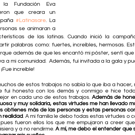
 la Fundación Eva 
eron que creara un 
mpaña 
#Latinasare
. La 
ersonas se animaran a 
cterísticas de las latinas. Cuando inició la campañ
tir palabras como: fuertes, increíbles, hermosas. E
rque además de que les encantó mi póster, sentí que p
va a mi comunidad.  Además, fui invitada a la gala y p
Fue increíble! 
chos de estos trabajos no sabía lo que iba a hacer, ni
e fui honesta con los demás y conmigo e hice todo 
ejor en cada uno de estos trabajos. 
Además de hones
uosa y muy solidaria, estas virtudes me han llevado mu
s obtienes más de las personas y estas personas con
 realidad
. A mi familia le debo todas estas virtudes o c
, pues fueron ellos los que me empujaron a creer que
isiera y a no rendirme. 
A mí, me debo el entender que s