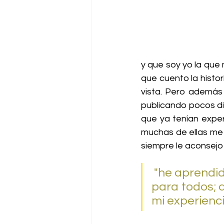
y que soy yo la que
que cuento la histor
vista. Pero además 
publicando pocos d
que ya tenían exper
muchas de ellas me 
siempre le aconsejo
 "he aprendido a no ver a otros como competencia, hay espacio 
para todos; 
mi experienci