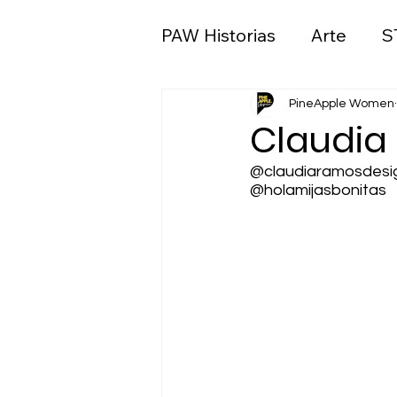
PAW Historias
Arte
S
Ciencias sociales y polít
PineApple Women
Claudia
@claudiaramosdesi
Medios de comunicació
@holamijasbonitas