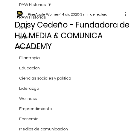
PAW Historias
PineApple Women
14 dic 2020
3 min de lectura
PAW Historias
Daisy Cedeño - Fundadora de
Arte
HIA MEDIA & COMUNICA
STEM
ACADEMY
Deportes
Filantropía
Educación
Ciencias sociales y política
Liderazgo
Wellness
Emprendimiento
Economía
Medios de comunicación