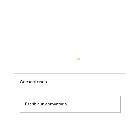
Comentarios
Escribir un comentario...
Sixta Morel - Instructora de oratoria y