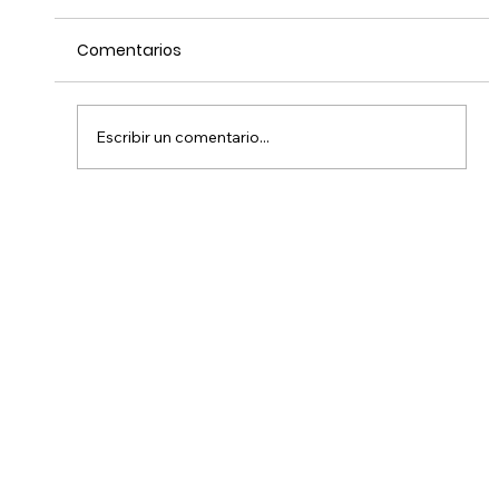
Comentarios
Escribir un comentario...
Mari Lescaille - Ingeniera de
informática en Netflix