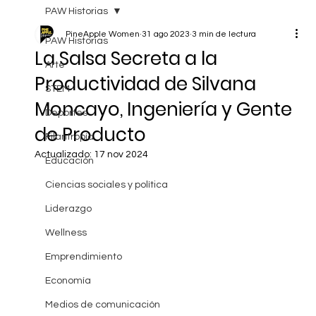
PAW Historias
PineApple Women
31 ago 2023
3 min de lectura
PAW Historias
La Salsa Secreta a la
Arte
Productividad de Silvana
STEM
Moncayo, Ingeniería y Gente
Deportes
de Producto
Filantropía
Actualizado:
17 nov 2024
Educación
Ciencias sociales y política
Liderazgo
Wellness
Emprendimiento
Economía
Medios de comunicación