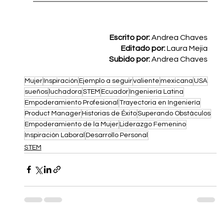
Escrito por: 
Andrea Chaves
Editado por:
 Laura Mejia
Subido por: 
Andrea Chaves
Mujer
Inspiración
Ejemplo a seguir
valiente
mexicana
USA
sueños
luchadora
STEM
Ecuador
Ingeniería Latina
Empoderamiento Profesional
Trayectoria en Ingeniería
Product Manager
Historias de Éxito
Superando Obstáculos
Empoderamiento de la Mujer
Liderazgo Femenino
Inspiración Laboral
Desarrollo Personal
STEM