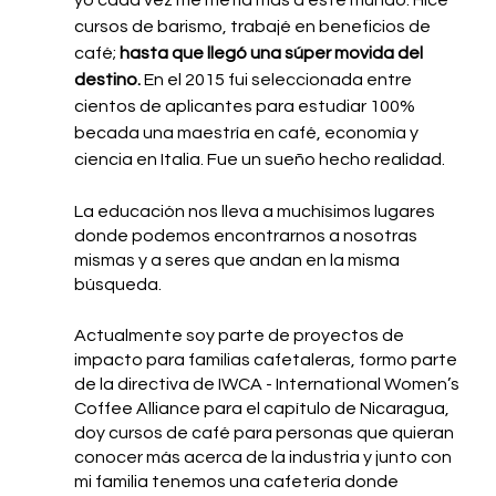
yo cada vez me metía más a este mundo. Hice 
cursos de barismo, trabajé en beneficios de 
café;
 hasta que llegó una súper movida del 
destino. 
En el 2015 fui seleccionada entre 
cientos de aplicantes para estudiar 100% 
becada una maestría en café, economía y 
ciencia en Italia. Fue un sueño hecho realidad. 
La educación nos lleva a muchísimos lugares 
donde podemos encontrarnos a nosotras 
mismas y a seres que andan en la misma 
búsqueda.
Actualmente soy parte de proyectos de 
impacto para familias cafetaleras, formo parte 
de la directiva de IWCA - International Women’s 
Coffee Alliance para el capítulo de Nicaragua, 
doy cursos de café para personas que quieran 
conocer más acerca de la industria y junto con 
mi familia tenemos una cafetería donde 