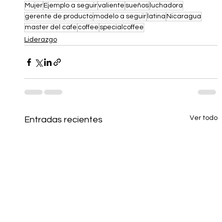
Mujer
Ejemplo a seguir
valiente
sueños
luchadora
gerente de producto
modelo a seguir
latina
Nicaragua
master del cafe
coffee
specialcoffee
Liderazgo
Ver todo
Entradas recientes