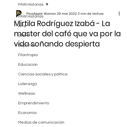
PAW Historias
PineApple Women
29 mar 2022
3 min de lectura
PAW Historias
Mirtila Rodríguez Izabá - La
Arte
master del café que va por la
STEM
vida soñando despierta
Deportes
Filantropía
Educación
Ciencias sociales y política
Liderazgo
Wellness
Emprendimiento
Economía
Medios de comunicación