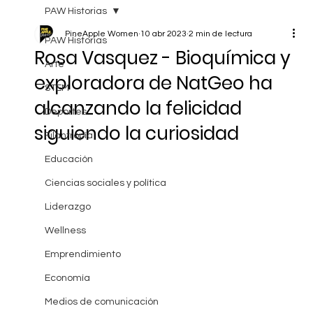
PAW Historias
PineApple Women
10 abr 2023
2 min de lectura
PAW Historias
Rosa Vasquez - Bioquímica y
Arte
exploradora de NatGeo ha
STEM
alcanzando la felicidad
Deportes
siguiendo la curiosidad
Filantropía
Educación
Ciencias sociales y política
Liderazgo
Wellness
Emprendimiento
Economía
Medios de comunicación