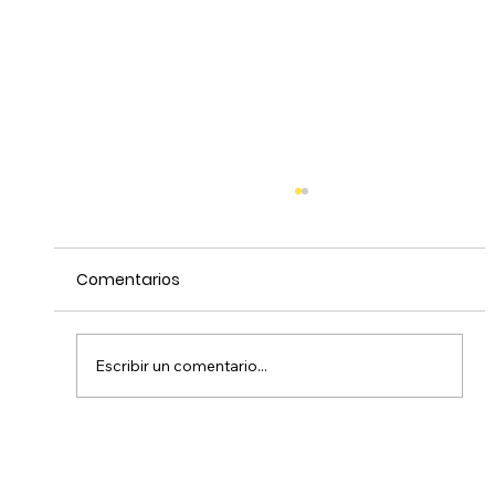
Comentarios
Escribir un comentario...
Antonia Muñoz - Una joven a la que
mueve la empatía hacia la fauna