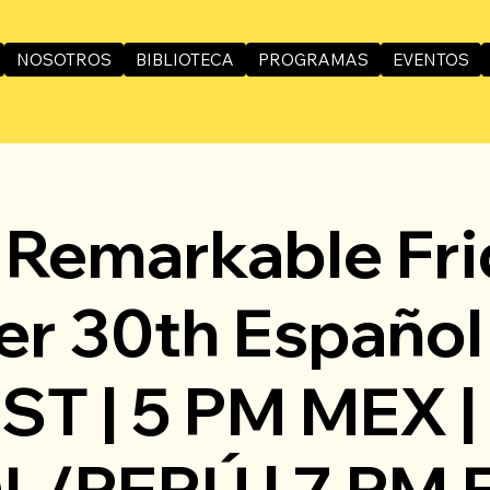
NOSOTROS
BIBLIOTECA
PROGRAMAS
EVENTOS
 Remarkable Fr
r 30th Español -
ST | 5 PM MEX |
L/PERÚ | 7 PM 