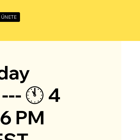
ÚNETE
iday
-- 🕚 4
 6 PM
EST