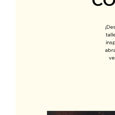
¡De
tal
ins
abra
ve