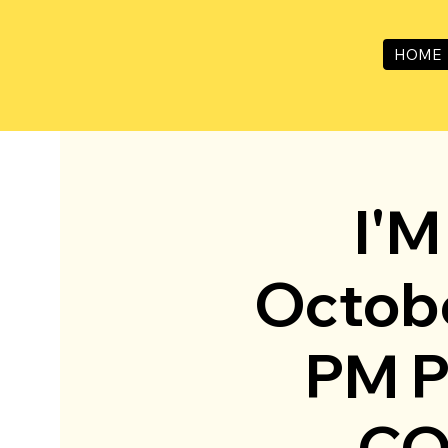
HOME
I'M
Octobe
PM P
CO