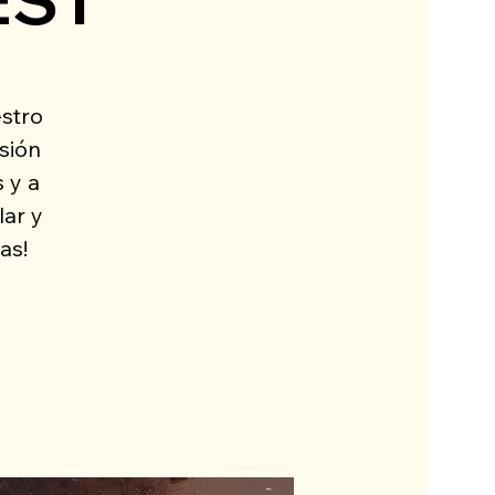
stro
sión
 y a
lar y
as!