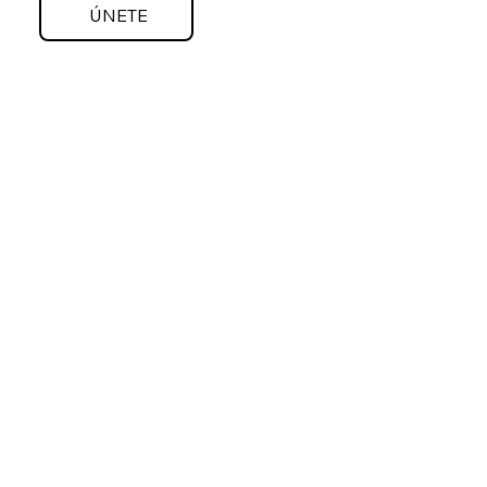
ÚNETE
CONVIÉRTETE EN
PATROCINADOR