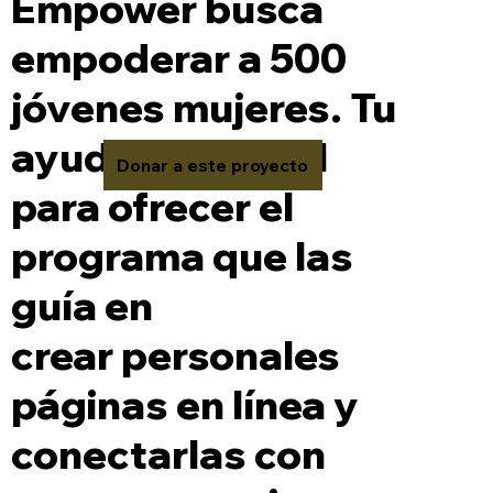
Empower busca
empoderar a 500
jóvenes mujeres. Tu
ayuda es crucial
Donar a este proyecto
para ofrecer el
programa que las
guía en
crear personales
páginas en línea y
conectarlas con