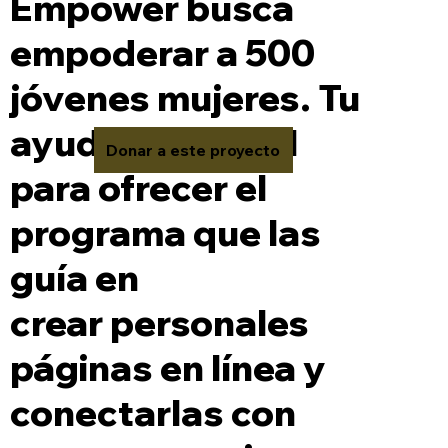
Empower busca
empoderar a 500
jóvenes mujeres. Tu
ayuda es crucial
Donar a este proyecto
para ofrecer el
programa que las
guía en
crear personales
páginas en línea y
conectarlas con