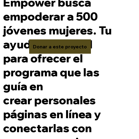
Empower busca
empoderar a 500
jóvenes mujeres. Tu
ayuda es crucial
Donar a este proyecto
para ofrecer el
programa que las
guía en
crear personales
páginas en línea y
conectarlas con