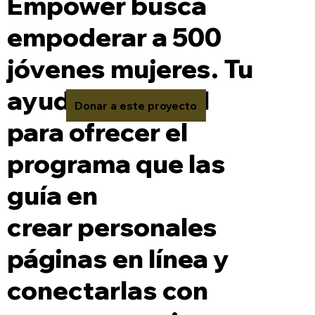
Empower busca
empoderar a 500
jóvenes mujeres. Tu
ayuda es crucial
Donar a este proyecto
para ofrecer el
programa que las
guía en
crear personales
páginas en línea y
conectarlas con