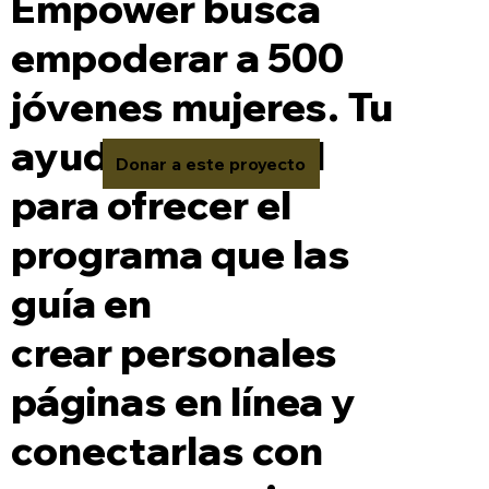
Empower busca
empoderar a 500
jóvenes mujeres. Tu
ayuda es crucial
Donar a este proyecto
para ofrecer el
programa que las
guía en
crear personales
páginas en línea y
conectarlas con