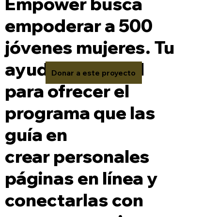
Empower busca
empoderar a 500
jóvenes mujeres. Tu
ayuda es crucial
Donar a este proyecto
para ofrecer el
programa que las
guía en
crear personales
páginas en línea y
conectarlas con