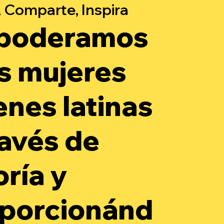
 Comparte, Inspira
poderamos
as mujeres
enes latinas
ravés de
oría y
porcionánd