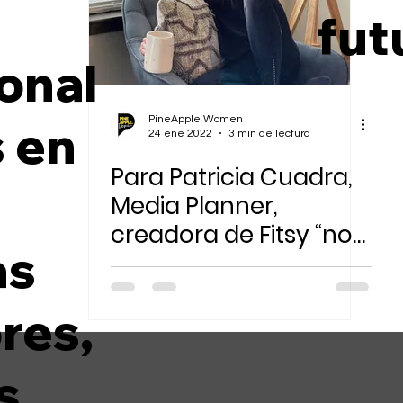
n
fut
Sostenibilidad Ambiental
onal
PineApple Women
s en
24 ene 2022
3 min de lectura
Para Patricia Cuadra,
Media Planner,
creadora de Fitsy “no
as
existen límites”
res,
s