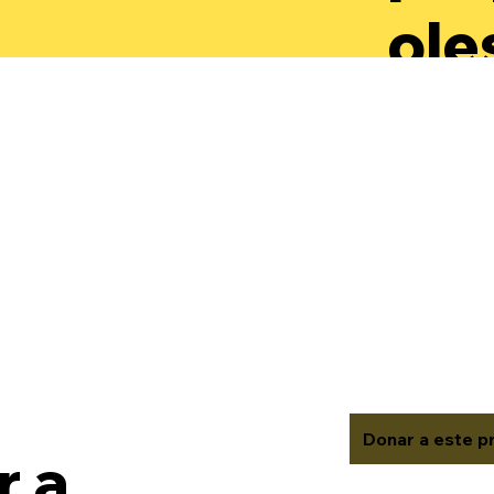
ole
par
des
aut
rec
val
Donar a este p
 a