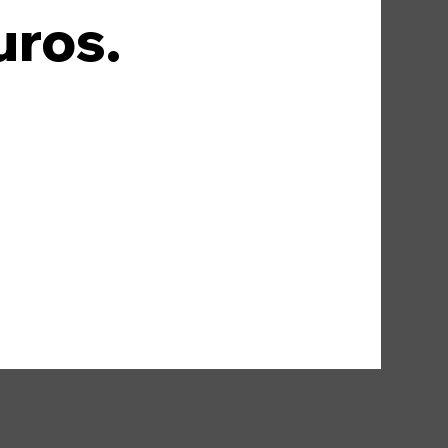
uros.