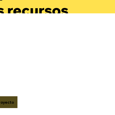
s recursos
a
arrollar su
oestima y
onocer su
or.
royecto