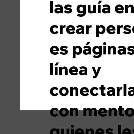
las guía e
Medios de comunicación
Moda
crear pers
es página
línea y
conectarl
con mento
quienes le