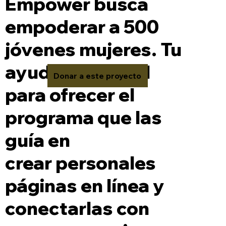
Empower busca
empoderar a 500
jóvenes mujeres. Tu
ayuda es crucial
Donar a este proyecto
para ofrecer el
programa que las
guía en
crear personales
páginas en línea y
conectarlas con