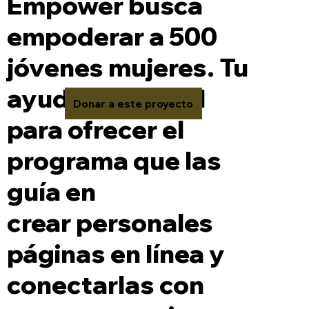
Empower busca
empoderar a 500
jóvenes mujeres. Tu
ayuda es crucial
Donar a este proyecto
para ofrecer el
programa que las
guía en
crear personales
páginas en línea y
conectarlas con