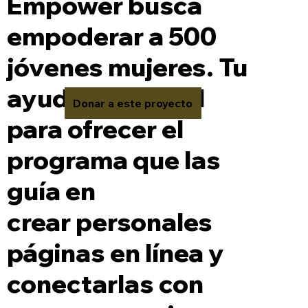
Empower busca
empoderar a 500
jóvenes mujeres. Tu
ayuda es crucial
Donar a este proyecto
para ofrecer el
programa que las
guía en
crear personales
páginas en línea y
conectarlas con