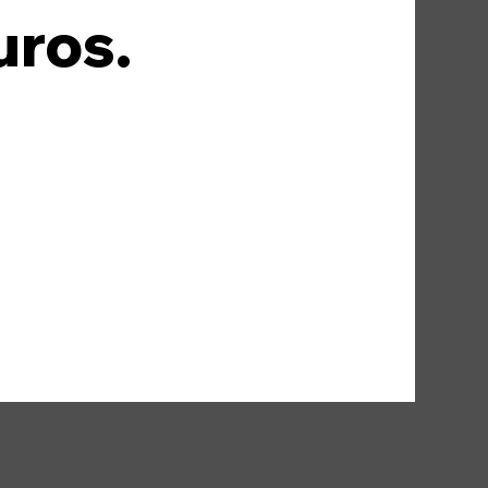
uros.