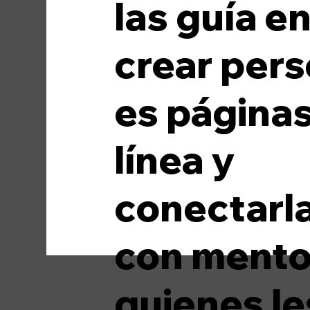
las guía e
Medios de comunicación
Moda
crear pers
es página
línea y
conectarl
con mento
quienes le