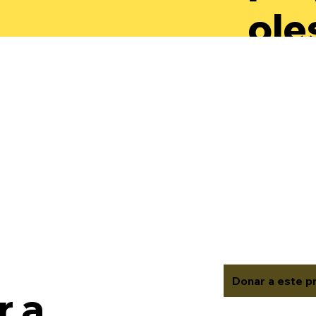
ole
par
des
aut
rec
val
Donar a este p
 a