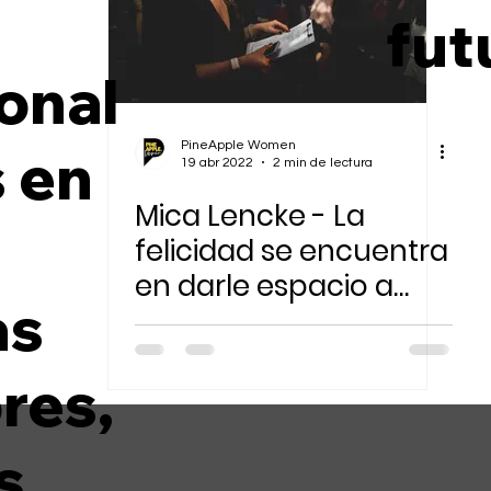
n
fut
Sostenibilidad Ambiental
onal
PineApple Women
s en
19 abr 2022
2 min de lectura
Mica Lencke - La
felicidad se encuentra
en darle espacio a
as
cada uno de nuestros
yo
res,
s