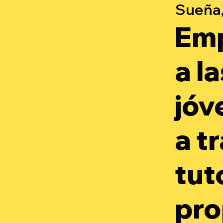
Sueña,
Em
a l
jóv
a t
tut
pro