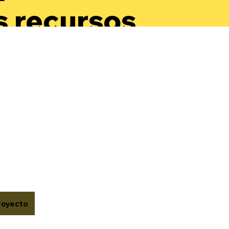
s recursos
a
arrollar su
oestima y
onocer su
or.
royecto