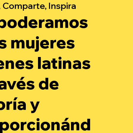
 Comparte, Inspira
poderamos
as mujeres
enes latinas
ravés de
oría y
porcionánd