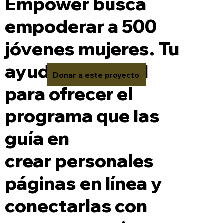
Empower busca
empoderar a 500
jóvenes mujeres. Tu
ayuda es crucial
Donar a este proyecto
para ofrecer el
programa que las
guía en
crear personales
páginas en línea y
conectarlas con