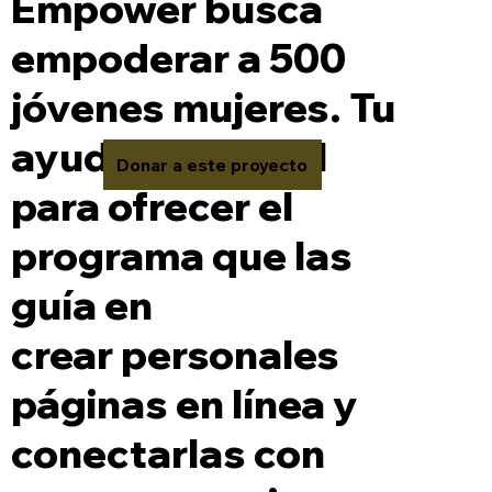
Empower busca
empoderar a 500
jóvenes mujeres. Tu
ayuda es crucial
Donar a este proyecto
para ofrecer el
programa que las
guía en
crear personales
páginas en línea y
conectarlas con