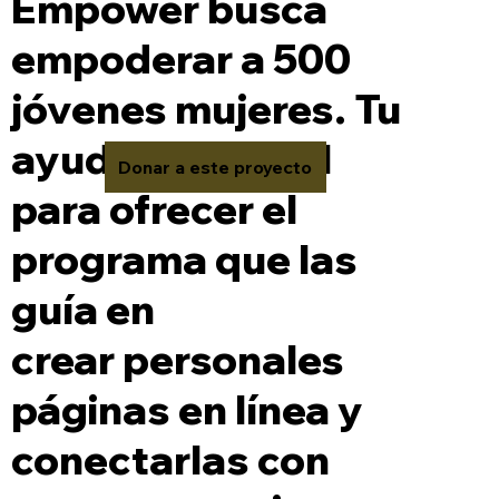
Empower busca
empoderar a 500
jóvenes mujeres. Tu
ayuda es crucial
Donar a este proyecto
para ofrecer el
programa que las
guía en
crear personales
páginas en línea y
conectarlas con