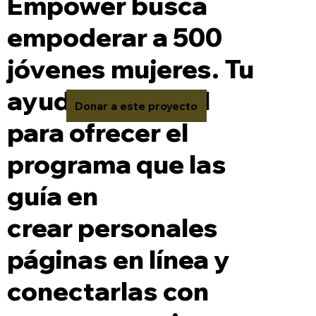
Empower busca
empoderar a 500
jóvenes mujeres. Tu
ayuda es crucial
Donar a este proyecto
para ofrecer el
programa que las
guía en
crear personales
páginas en línea y
conectarlas con