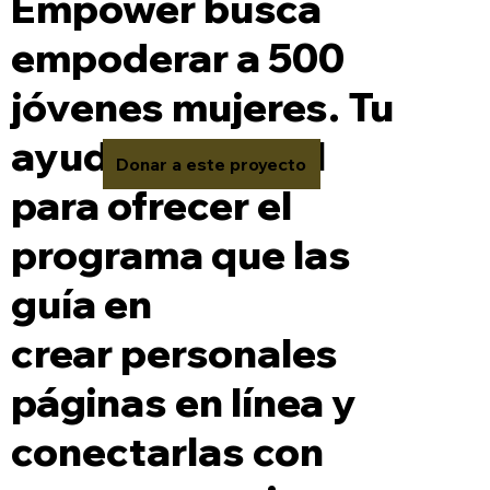
Empower busca
empoderar a 500
jóvenes mujeres. Tu
ayuda es crucial
Donar a este proyecto
para ofrecer el
programa que las
guía en
crear personales
páginas en línea y
conectarlas con