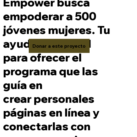
Empower busca
empoderar a 500
jóvenes mujeres. Tu
ayuda es crucial
Donar a este proyecto
para ofrecer el
programa que las
guía en
crear personales
páginas en línea y
conectarlas con