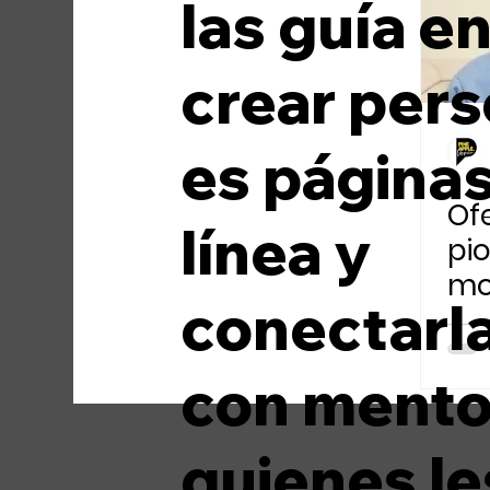
las guía e
Medios de comunicación
Moda
crear pers
es página
Of
línea y
pio
mo
conectarl
en
con mento
quienes le