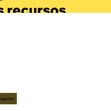
s recursos
a
arrollar su
oestima y
onocer su
or.
royecto