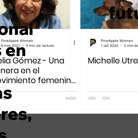
n
fut
Sostenibilidad Ambiental
onal
PineApple Women
PineApple Women
s en
9 mar 2021
4 min de lectura
1 oct 2020
3 min de
elia Gómez - Una
Michelle Utr
nera en el
vimiento femenino
as
 Colombia
res,
s