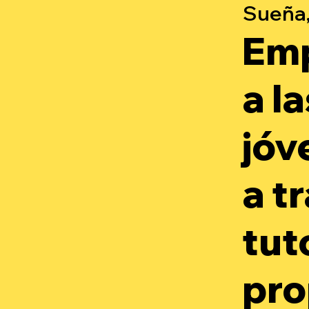
Sueña,
Em
a l
jóv
a t
tut
pro