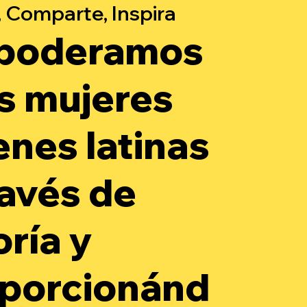
 Comparte, Inspira
poderamos
as mujeres
enes latinas
ravés de
oría y
porcionánd