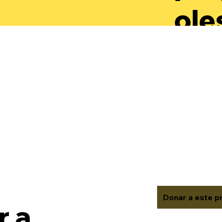
ole
par
des
aut
rec
val
Donar a este p
 a