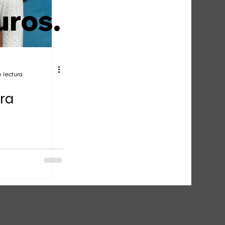
uros.
 lectura
era