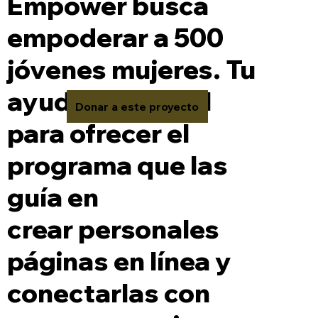
Empower busca
empoderar a 500
jóvenes mujeres. Tu
ayuda es crucial
Donar a este proyecto
para ofrecer el
programa que las
guía en
crear personales
páginas en línea y
conectarlas con