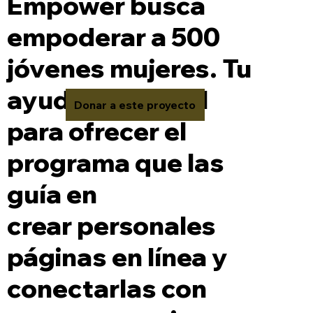
Empower busca
empoderar a 500
jóvenes mujeres. Tu
ayuda es crucial
Donar a este proyecto
para ofrecer el
programa que las
guía en
crear personales
páginas en línea y
conectarlas con