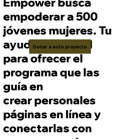
Empower busca
empoderar a 500
jóvenes mujeres. Tu
ayuda es crucial
Donar a este proyecto
para ofrecer el
programa que las
guía en
crear personales
páginas en línea y
conectarlas con