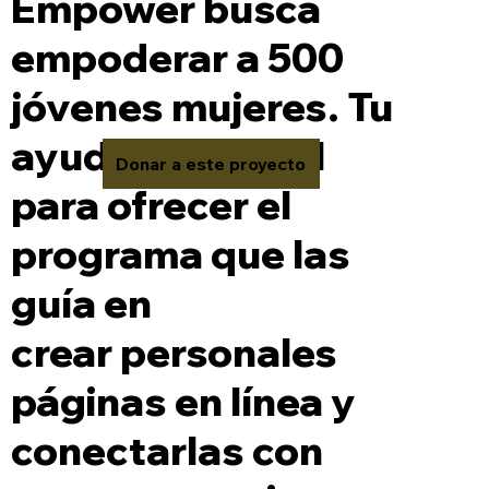
Empower busca
empoderar a 500
jóvenes mujeres. Tu
ayuda es crucial
Donar a este proyecto
para ofrecer el
programa que las
guía en
crear personales
páginas en línea y
conectarlas con