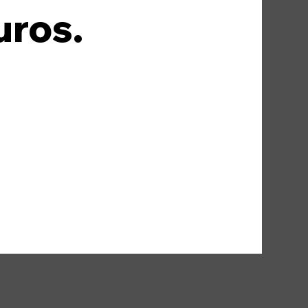
uros.