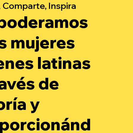
 Comparte, Inspira
poderamos
as mujeres
enes latinas
ravés de
oría y
porcionánd