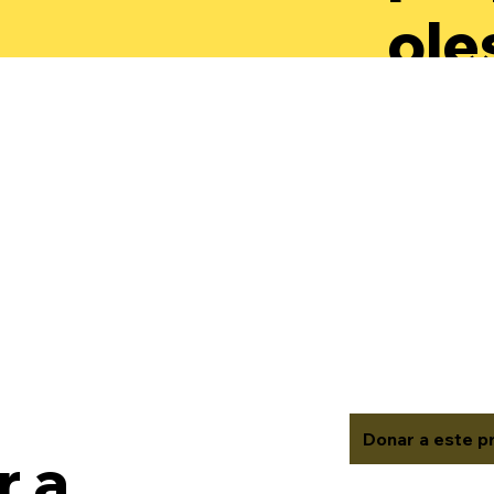
ole
par
des
aut
rec
val
Donar a este p
 a