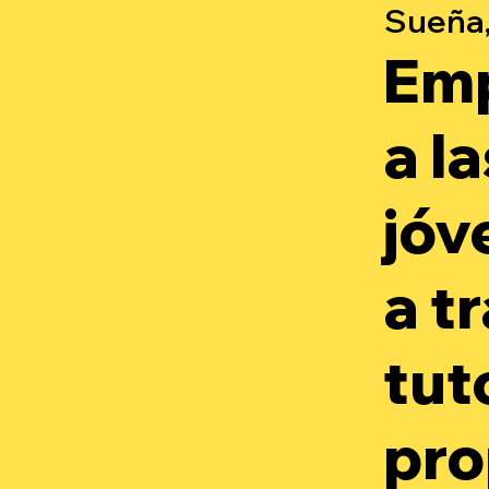
Sueña,
Em
a l
jóv
a t
tut
pro