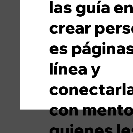
las guía e
Medios de comunicación
Moda
crear pers
es página
línea y
conectarl
con mento
quienes le