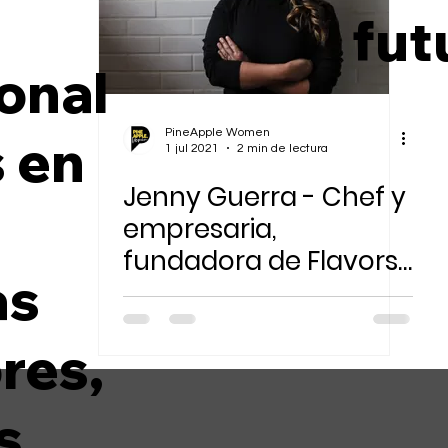
n
fut
Sostenibilidad Ambiental
onal
PineApple Women
s en
1 jul 2021
2 min de lectura
Jenny Guerra - Chef y
empresaria,
fundadora de Flavors
as
Panamá
res,
s