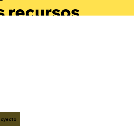
s recursos
a
arrollar su
oestima y
onocer su
or.
royecto