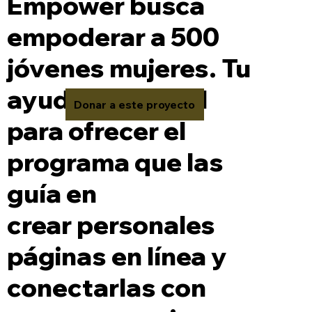
Empower busca
empoderar a 500
jóvenes mujeres. Tu
ayuda es crucial
Donar a este proyecto
para ofrecer el
programa que las
guía en
crear personales
páginas en línea y
conectarlas con