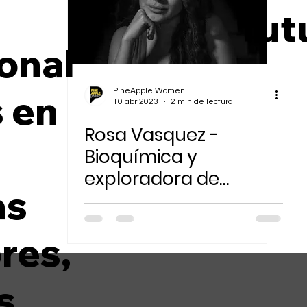
n
fut
Sostenibilidad Ambiental
onal
PineApple Women
s en
10 abr 2023
2 min de lectura
Rosa Vasquez -
Bioquímica y
exploradora de
as
NatGeo ha
alcanzando la
res,
felicidad siguiendo la
curiosidad
s