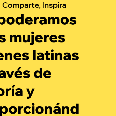
 Comparte, Inspira
poderamos
as mujeres
enes latinas
ravés de
oría y
porcionánd