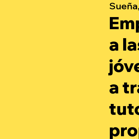
Sueña,
Em
a l
jóv
a t
tut
pro