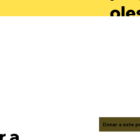
ole
par
des
aut
rec
val
Donar a este p
 a