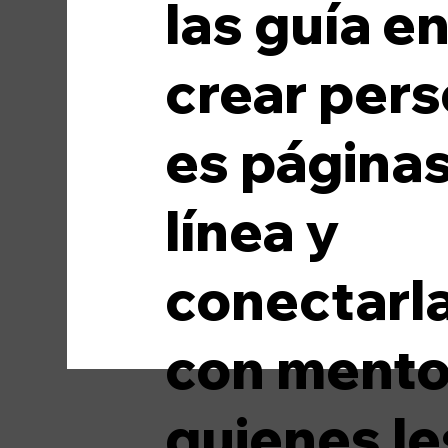
las guía e
Medios de comunicación
Moda
crear pers
es página
línea y
conectarl
con mento
quienes le