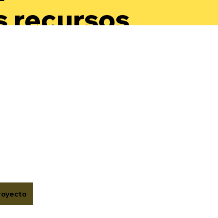
s recursos
a
arrollar su
oestima y
onocer su
or.
royecto