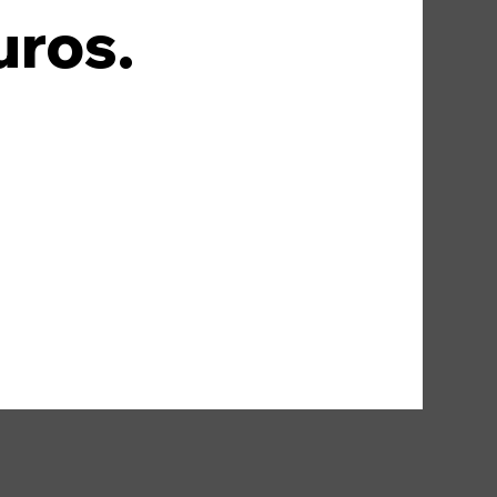
uros.