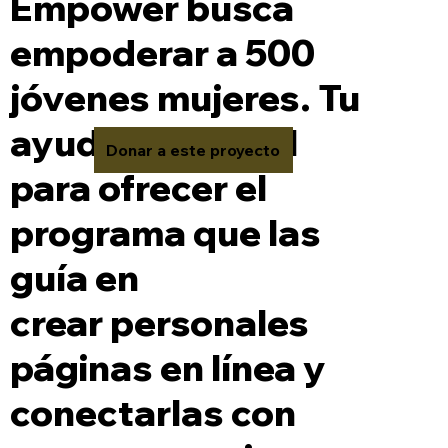
Empower busca
empoderar a 500
jóvenes mujeres. Tu
ayuda es crucial
Donar a este proyecto
para ofrecer el
programa que las
guía en
crear personales
páginas en línea y
conectarlas con