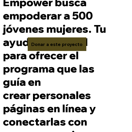
Empower busca
empoderar a 500
jóvenes mujeres. Tu
ayuda es crucial
Donar a este proyecto
para ofrecer el
programa que las
guía en
crear personales
páginas en línea y
conectarlas con