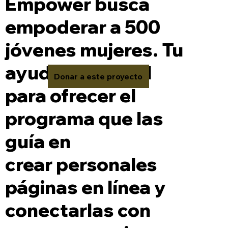
Empower busca
empoderar a 500
jóvenes mujeres. Tu
ayuda es crucial
Donar a este proyecto
para ofrecer el
programa que las
guía en
crear personales
páginas en línea y
conectarlas con