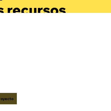
s recursos
a
arrollar su
oestima y
onocer su
or.
royecto