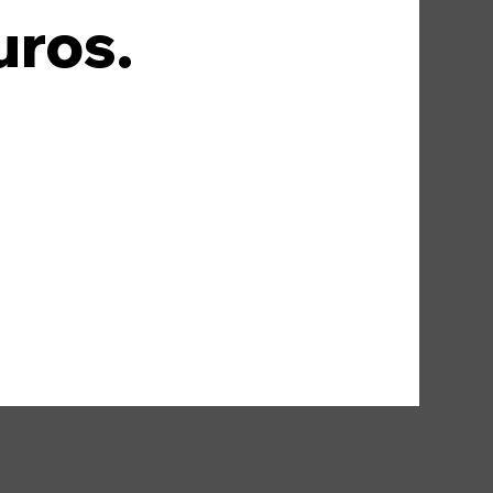
uros.