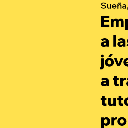
Sueña,
Em
a l
jóv
a t
tut
pro