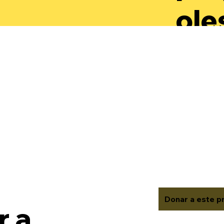
ole
par
des
aut
rec
val
Donar a este p
 a