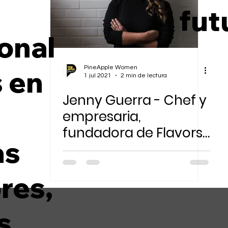
n
fut
Sostenibilidad Ambiental
onal
PineApple Women
s en
1 jul 2021
2 min de lectura
Jenny Guerra - Chef y
empresaria,
fundadora de Flavors
as
Panamá
res,
s