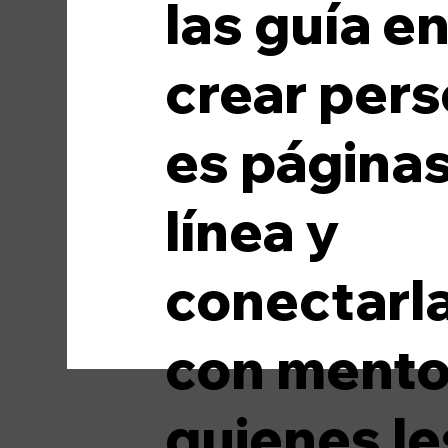
las guía e
Medios de comunicación
Moda
crear pers
es página
línea y
conectarl
con mento
quienes le