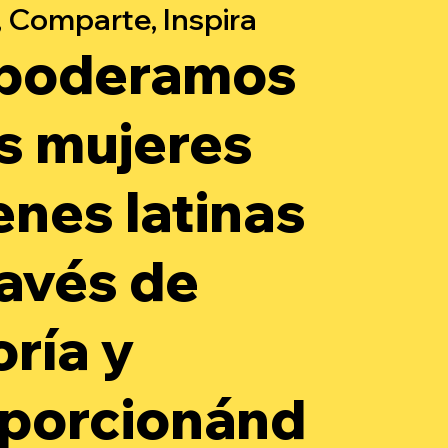
 Comparte, Inspira
poderamos
as mujeres
enes latinas
ravés de
oría y
porcionánd