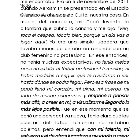
me encantaba. Era un 5 de noviembre del 2011 
Moda
cuando Aerosmith se presentaba en el Estadio 
Olímpico Atahualpa de Quito, nuestra casa. En 
Sostenibilidad Ambiental
medio del concierto, mi Papá levantó la 
alfombra que cubría la cancha y me dijo 
“Ven, 
toca el césped, tócalo bien, porque un día vas a 
jugar aquí”.
 Yo era una simple jugadora que 
llevaba menos de un año entrenando con un 
club femenino no profesional. En ese entonces, 
no tenía muchas expectativas, 
no tenía metas 
pues no existía el fútbol profesional femenino, ni 
había modelos a seguir que te ayudarán a ver 
hasta dónde se podía llegar. Pero esa frase de mi 
papá llenó mi corazón, mi alma, mi cuerpo, mi 
todo de mucha esperanza y 
empecé a pensar 
más allá, a creer en mí, a visualizarme llegando lo 
más lejos posible
.
 Fue en ese momento que se 
abrió una perspectiva nueva, tenía claro que las 
puertas del fútbol femenino no estaban 
abiertas, pero entendí que 
con mi talento, mi 
esfuerzo y el de otras jugadoras ayudaría a crear 