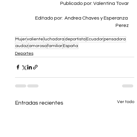
          Publicado por: Valentina Tovar
               Editado por:  Andrea Chaves y Esperanza 
Perez
Mujer
valiente
luchadora
deportista
Ecuador
pensadora
audaz
amorosa
familiar
España
Deportes
Ver todo
Entradas recientes