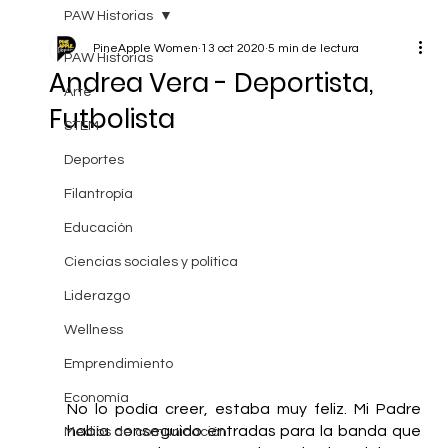
PAW Historias
PineApple Women
13 oct 2020
5 min de lectura
PAW Historias
Andrea Vera - Deportista,
Arte
Futbolista
STEM
Deportes
Filantropía
Educación
Ciencias sociales y política
Liderazgo
Wellness
Emprendimiento
Economía
No lo podía creer, estaba muy feliz. Mi Padre 
había conseguido entradas para la banda que 
Medios de comunicación