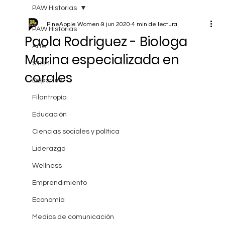
PAW Historias
PineApple Women
9 jun 2020
4 min de lectura
PAW Historias
Paola Rodriguez - Biologa
Arte
Marina especializada en
STEM
corales
Deportes
Filantropía
Educación
Ciencias sociales y política
Liderazgo
Wellness
Emprendimiento
Economía
Medios de comunicación