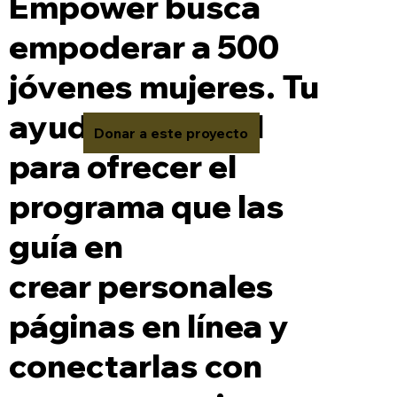
Empower busca
empoderar a 500
jóvenes mujeres. Tu
ayuda es crucial
Donar a este proyecto
para ofrecer el
programa que las
guía en
crear personales
páginas en línea y
conectarlas con