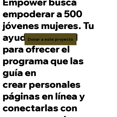
Empower busca
empoderar a 500
jóvenes mujeres. Tu
ayuda es crucial
Donar a este proyecto
para ofrecer el
programa que las
guía en
crear personales
páginas en línea y
conectarlas con