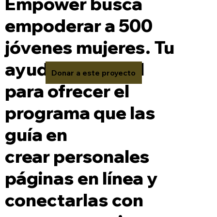
Empower busca
empoderar a 500
jóvenes mujeres. Tu
ayuda es crucial
Donar a este proyecto
para ofrecer el
programa que las
guía en
crear personales
páginas en línea y
conectarlas con