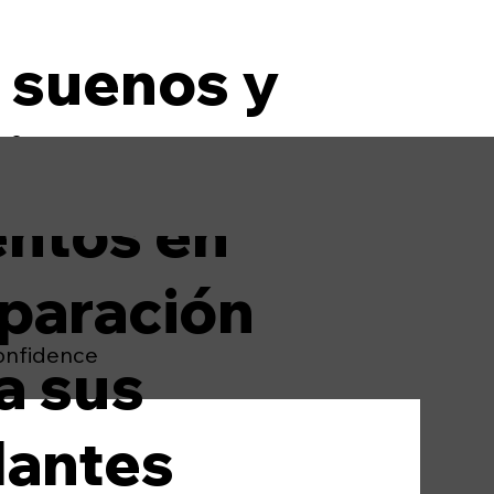
imentamos
 sueños y
tivamos sus
entos en
paración
onfidence
a sus
llantes