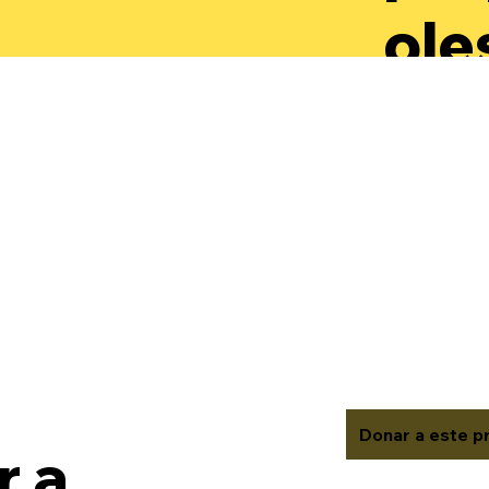
ole
par
des
aut
rec
val
Donar a este p
 a