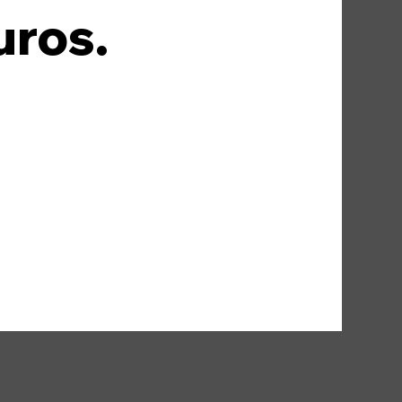
uros.
ts