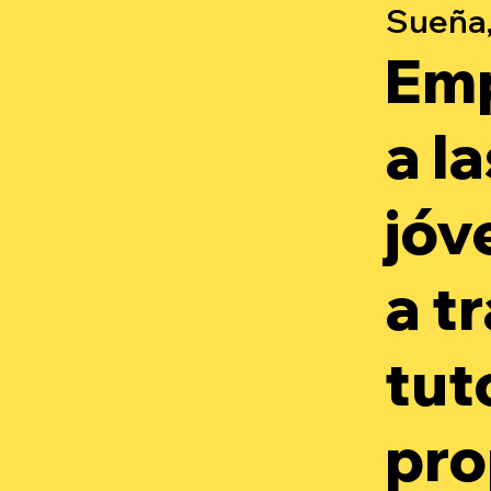
Sueña,
Em
a l
jóv
a t
tut
pro