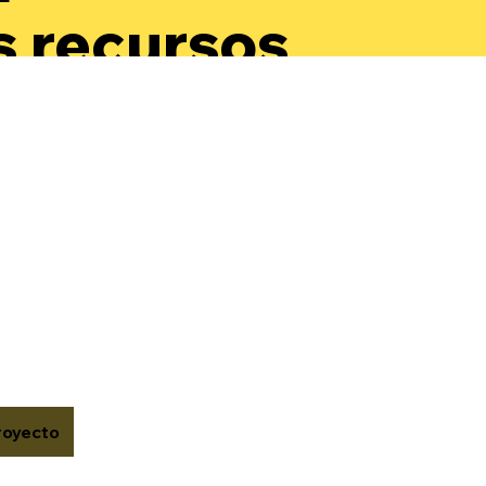
s recursos
a
arrollar su
oestima y
onocer su
or.
royecto