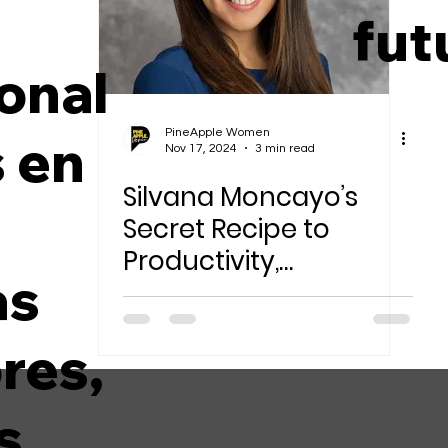
n
fut
reer & College Pathways
Community & Even
onal
PineApple Women
s en
Nov 17, 2024
3 min read
Silvana Moncayo’s
Secret Recipe to
Productivity,
as
Engineering, and
People of Product
res,
s