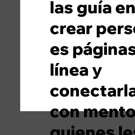
las guía e
Scholarships & Opportunities
Ca
crear pers
es página
línea y
conectarl
con mento
quienes le