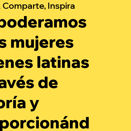
 Comparte, Inspira
poderamos
as mujeres
enes latinas
ravés de
oría y
porcionánd