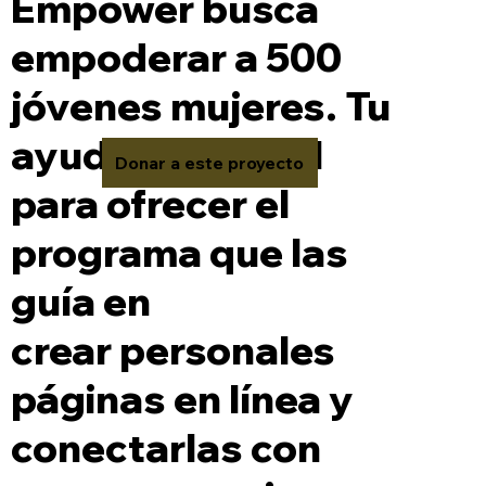
Empower busca
empoderar a 500
jóvenes mujeres. Tu
ayuda es crucial
Donar a este proyecto
para ofrecer el
programa que las
guía en
crear personales
páginas en línea y
conectarlas con