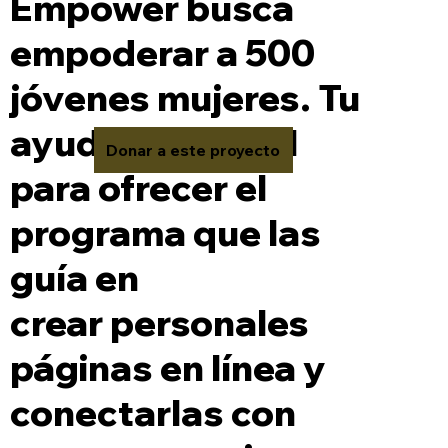
Empower busca
empoderar a 500
jóvenes mujeres. Tu
ayuda es crucial
Donar a este proyecto
para ofrecer el
programa que las
guía en
crear personales
páginas en línea y
conectarlas con