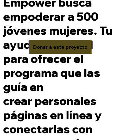
Empower busca
empoderar a 500
jóvenes mujeres. Tu
ayuda es crucial
Donar a este proyecto
para ofrecer el
programa que las
guía en
crear personales
páginas en línea y
conectarlas con