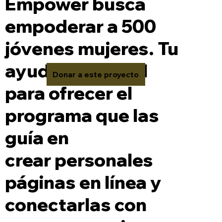
Empower busca
empoderar a 500
jóvenes mujeres. Tu
ayuda es crucial
Donar a este proyecto
para ofrecer el
programa que las
guía en
crear personales
páginas en línea y
conectarlas con